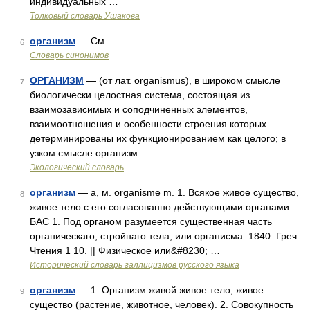
индивидуальных …
Толковый словарь Ушакова
организм
— См …
6
Словарь синонимов
ОРГАНИЗМ
— (от лат. organismus), в широком смысле
7
биологически целостная система, состоящая из
взаимозависимых и соподчиненных элементов,
взаимоотношения и особенности строения которых
детерминированы их функционированием как целого; в
узком смысле организм …
Экологический словарь
организм
— а, м. organisme m. 1. Всякое живое существо,
8
живое тело с его согласованно действующими органами.
БАС 1. Под органом разумеется существенная часть
органическаго, стройнаго тела, или органисма. 1840. Греч
Чтения 1 10. || Физическое или&#8230; …
Исторический словарь галлицизмов русского языка
организм
— 1. Организм живой живое тело, живое
9
существо (растение, животное, человек). 2. Совокупность