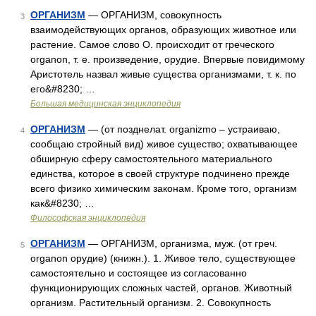
ОРГАНИЗМ
— ОРГАНИЗМ, совокупность
3
взаимодействующих органов, образующих животное или
растение. Самое слово О. происходит от греческого
organon, т. е. произведение, орудие. Впервые повидимому
Аристотель назвал живые существа организмами, т. к. по
его&#8230; …
Большая медицинская энциклопедия
ОРГАНИЗМ
— (от позднелат. organizmo – устраиваю,
4
сообщаю стройный вид) живое существо; охватывающее
обширную сферу самостоятельного материального
единства, которое в своей структуре подчинено прежде
всего физико химическим законам. Кроме того, организм
как&#8230; …
Философская энциклопедия
ОРГАНИЗМ
— ОРГАНИЗМ, организма, муж. (от греч.
5
organon орудие) (книжн.). 1. Живое тело, существующее
самостоятельно и состоящее из согласованно
функционирующих сложных частей, органов. Животный
организм. Растительный организм. 2. Совокупность