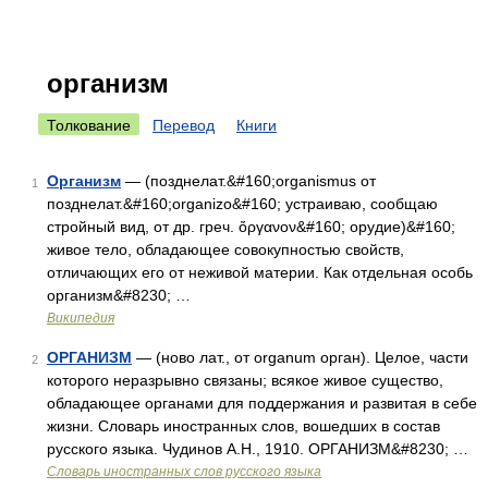
организм
Толкование
Перевод
Книги
Организм
— (позднелат.&#160;organismus от
1
позднелат.&#160;organizo&#160; устраиваю, сообщаю
стройный вид, от др. греч. ὄργανον&#160; орудие)&#160;
живое тело, обладающее совокупностью свойств,
отличающих его от неживой материи. Как отдельная особь
организм&#8230; …
Википедия
ОРГАНИЗМ
— (ново лат., от organum орган). Целое, части
2
которого неразрывно связаны; всякое живое существо,
обладающее органами для поддержания и развитая в себе
жизни. Словарь иностранных слов, вошедших в состав
русского языка. Чудинов А.Н., 1910. ОРГАНИЗМ&#8230; …
Словарь иностранных слов русского языка