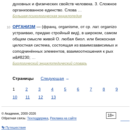
духовных и физических свойств человека. 3. Сложное
организованное единство. Слова …
Большая психологическая энциклопедия
ОРГАНИЗМ
— (франц. organisme, от ср. лат. organizo
10
устраиваю, придаю стройный вид), в широком, самом
общем смысле живой О. любая биол. или биокосная
целостная система, состоящая из взаимозависимых и
соподчинённых элементов, взаимоотношения к рых
и&#8230; …
Биологический энциклопедический словарь
Страницы
Следующая
→
1
2
3
4
5
6
7
8
9
10
11
12
13
© Академик, 2000-2026
18+
Обратная связь:
Техподдержка
,
Реклама на сайте
👣 Путешествия